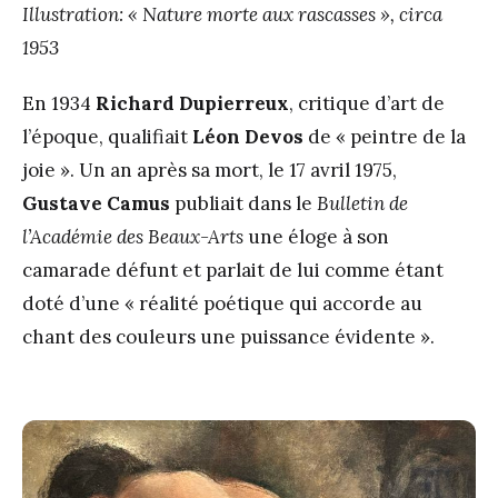
Illustration: « Nature morte aux rascasses », circa
1953
En 1934
Richard Dupierreux
, critique d’art de
l’époque, qualifiait
L
é
on Devos
de « peintre de la
joie ». Un an après sa mort, le 17 avril 1975,
Gustave Camus
publiait dans le
Bulletin de
l
’
Acad
é
mie des Beaux-Arts
une éloge à son
camarade défunt et parlait de lui comme étant
doté d’une « réalité poétique qui accorde au
chant des couleurs une puissance évidente ».