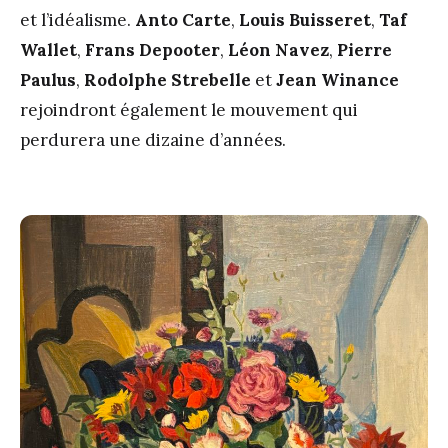
et l’idéalisme.
Anto Carte
,
Louis Buisseret
,
Taf
Wallet
,
Frans Depooter
,
L
é
on Navez
,
Pierre
Paulus
,
Rodolphe Strebelle
et
Jean Winance
rejoindront également le mouvement qui
perdurera une dizaine d’années.