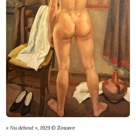
« Nu debout », 1929
© Zouave