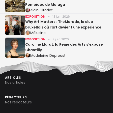
Pompidou de Malaga
Alain Girodet
EXPOSITION
13 juin 2026
Why Art Matters : TheMerode, le club
bruxellois où l’art devient une expérience
Mélusine
EXPOSITION
7 juin 2026
Caroline Murat, la Reine des Arts s’expose
Chantilly
Madeleine Deproost
ARTICLES
Nos articles
RÉDACTEURS
Nos rédacteurs