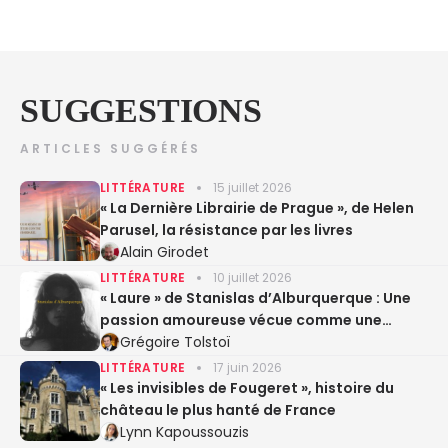
SUGGESTIONS
ARTICLES SUGGÉRÉS
LITTÉRATURE
15 juillet 2026
« La Dernière Librairie de Prague », de Helen
Parusel, la résistance par les livres
Alain Girodet
LITTÉRATURE
10 juillet 2026
« Laure » de Stanislas d’Alburquerque : Une
passion amoureuse vécue comme une
expérience sacrée
Grégoire Tolstoï
LITTÉRATURE
17 juin 2026
« Les invisibles de Fougeret », histoire du
château le plus hanté de France
Lynn Kapoussouzis