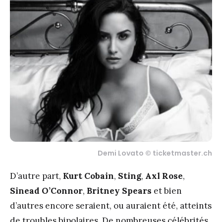
Demi Lovato © ticketmaster.ch
D’autre part,
Kurt Cobain
,
Sting
,
Axl Rose
,
Sinead O’Connor
,
Britney Spears
et bien
d’autres encore seraient, ou auraient été, atteints
de troubles bipolaires. De nombreuses célébrités