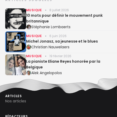
MUSIQUE
8 juillet 2026
10 mots pour définir le mouvement punk
britannique
Stéphanie Lombaerts
MUSIQUE
6 juin 2026
Michel Jonasz, sa jeunesse et le blues
Christian Nauwelaers
MUSIQUE
19 février 2026
La pianiste Eliane Reyes honorée par la
Belgique
Alek Angelopolos
ARTICLES
Nos articles
RÉDACTEURS