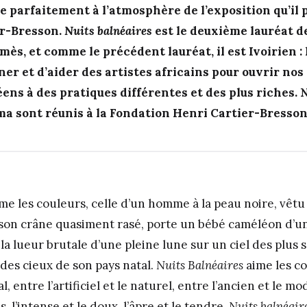
 parfaitement à l’atmosphère de l’exposition qu’il p
er-Bresson.
Nuits balnéaires
est le deuxième lauréat d
ès, et comme le précédent lauréat, il est Ivoirien : 
er et d’aider des artistes africains pour ouvrir nos
ens à des pratiques différentes et des plus riches. 
a sont réunis à la Fondation Henri Cartier-Bresson
me les couleurs, celle d’un homme à la peau noire, vêt
r son crâne quasiment rasé, porte un bébé caméléon d’un
e la lueur brutale d’une pleine lune sur un ciel des plus 
t des cieux de son pays natal.
Nuits Balnéaires
aime les co
l, entre l’artificiel et le naturel, entre l’ancien et le m
s, l’intense et le doux, l’âpre et le tendre.
Nuits balnéair