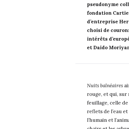
pseudonyme colle
fondation Carti
d’entreprise Herm
choisi de couronn
intérêts d’europé
et Daido Moriyam
Nuits balnéaires
ai
rouge, et qui, su
feuillage, celle d
reflets de l’eau e
l’humain et l’anima
chairs et les arbre