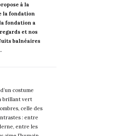
ropose à la
e la fondation
la fondation a
 regards et nos
Nuits balnéaires
.
u d’un costume
 brillant vert
sombres, celle des
ntrastes : entre
oderne, entre les
es
aime l’humain,