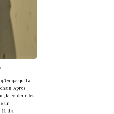
n
ongtemps qu’il a
ochain. Après
u, la couleur, les
me un
à, il a