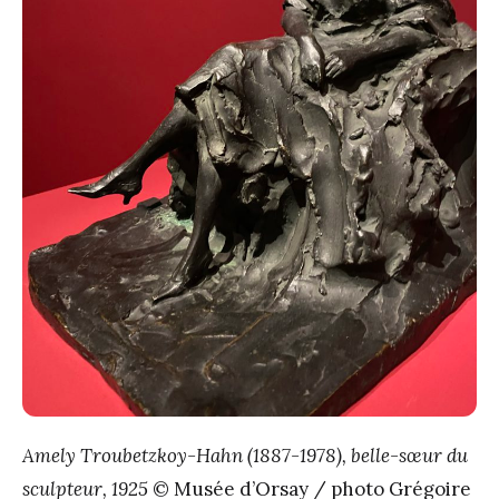
Amely Troubetzkoy-Hahn (1887-1978), belle-sœur du
sculpteur, 1925
© Musée d’Orsay / photo Grégoire