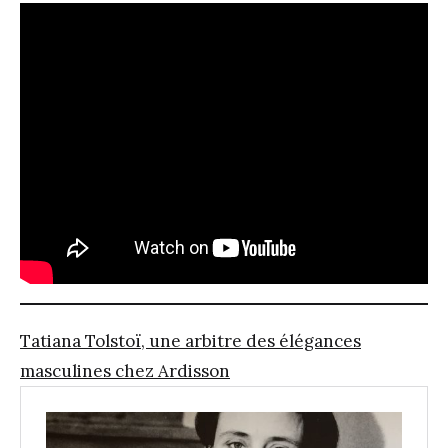
Tatiana Tolstoï, une arbitre des élégances
masculines chez Ardisson