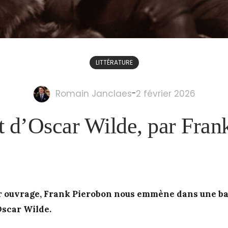
LITTÉRATURE
Romain Janclaes
-
2 février 2026
it d’Oscar Wilde, par Fran
r ouvrage, Frank Pierobon nous emmène dans une ba
Oscar Wilde.