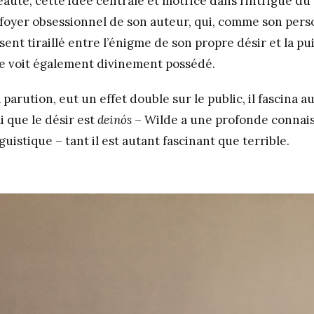
eauté, cette idée centrale et motrice dans l’intrigue du
 foyer obsessionnel de son auteur, qui, comme son per
 sent tiraillé entre l’énigme de son propre désir et la pu
se voit également divinement possédé.
a parution, eut un effet double sur le public, il fascina au
ai que le désir est
deinós
– Wilde a une profonde connai
guistique – tant il est autant fascinant que terrible.