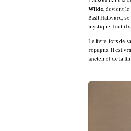
L’absolu dans la b
Wilde,
devient le
Basil Hallward, se
mystique dont il 
Le livre, lors de s
répugna. Il est vr
ancien et de la lin