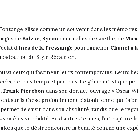
Fontange glisse comme un souvenir dans les mémoires
 pages de
Balzac, Byron
dans celles de Goethe, de
Muss
l’éclat d’
Ines de la Fressange
pour ramener
Chanel
à l
ompadour ou du Style Récamier…
t aussi ceux qui fascinent leurs contemporains. Leurs be
cès, de tous temps et par tous. Le génie artistique pe
e.
Frank Pierobon
dans son dernier ouvrage « Oscar Wi
vient sur la thèse profondément platonicienne que la be
 permet de saisir dans son absoluité, tandis que le rega
 son élusive réalité. En d’autres termes, l’art capture
, alors que le désir rencontre la beauté comme une expé