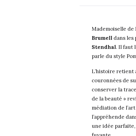
Mademoiselle de 
Brumell
dans les
Stendhal
. Il faut 
parle du style P
L’histoire retien
couronnées de suc
conserver la trac
de la beauté » re
médiation de l’art
l’appréhende dans
une idée parfaite
fuyante.