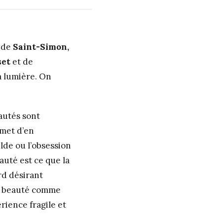
 de
Saint-Simon,
et
et de
a lumière. On
autés sont
rmet d’en
lde ou l’obsession
auté est ce que la
rd désirant
 la beauté comme
rience fragile et