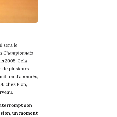
l sera le
es
Championnats
uis 2005. Cela
r de plusieurs
 million d’abonnés,
06 chez Plon,
erveau.
interrompt son
vision, un moment