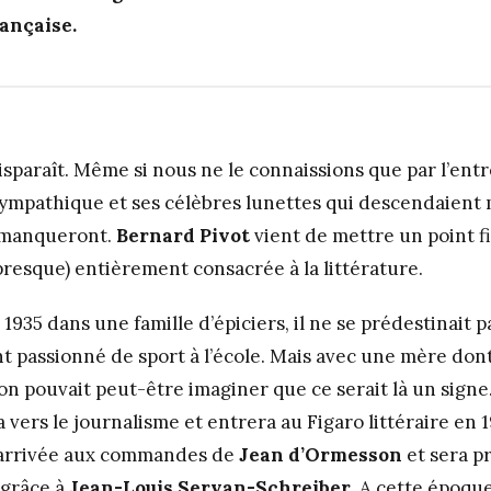
rançaise.
isparaît. Même si nous ne le connaissions que par l’ent
 sympathique et ses célèbres lunettes qui descendaient
 manqueront.
Bernard Pivot
vient de mettre un point fi
presque) entièrement consacrée à la littérature.
 1935 dans une famille d’épiciers, il ne se prédestinait 
ant passionné de sport à l’école. Mais avec une mère do
 on pouvait peut-être imaginer que ce serait là un signe
a vers le journalisme et entrera au Figaro littéraire en 1
l’arrivée aux commandes de
Jean d’Ormesson
et sera pr
 grâce à
Jean-Louis Servan-Schreiber
. A cette époque