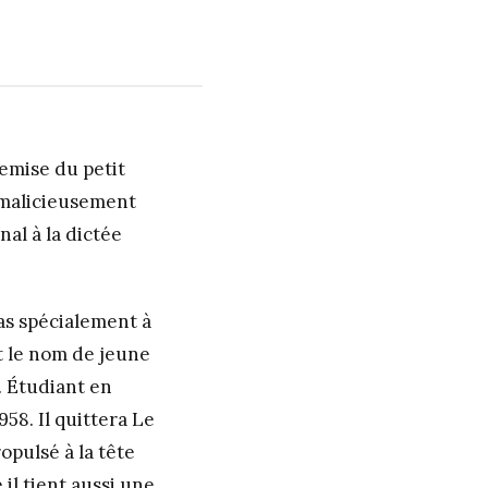
remise du petit
 malicieusement
nal à la dictée
pas spécialement à
nt le nom de jeune
. Étudiant en
958. Il quittera Le
opulsé à la tête
 il tient aussi une