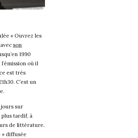
ulée « Ouvrez les
2 avec
son
jusqu’en 1990
l’émission où il
ce est très
21h30. C’est un
e.
ujours sur
plus tardif, à
rs de littérature.
 » diffusée