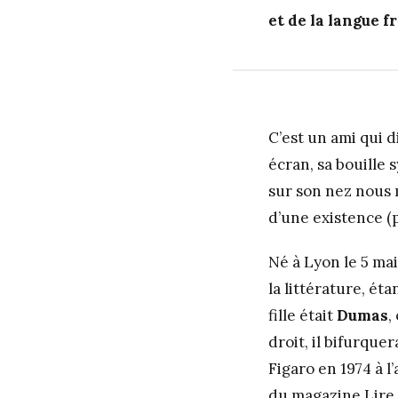
et de la langue f
C’est un ami qui d
écran, sa bouille
sur son nez nous
d’une existence (
Né à Lyon le 5 mai
la littérature, ét
fille était
Dumas
,
droit, il bifurquer
Figaro en 1974 à 
du magazine Lire