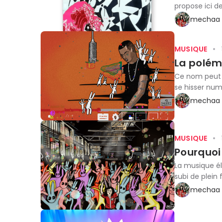
propose ici de
mechaa 
MUSIQUE
La polém
Ce nom peut v
se hisser num
mechaa 
MUSIQUE
Pourquoi 
La musique é
subi de plein 
mechaa 