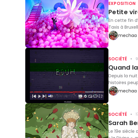
EXPOSITION
Petite vi
En cette fin 
Taxis à Bruxel
mechaa 
SOCIÉTÉ
9
Quand la 
Depuis la nui
histoires peup
mechaa 
SOCIÉTÉ
1
Sarah Ber
Le 19e siècle