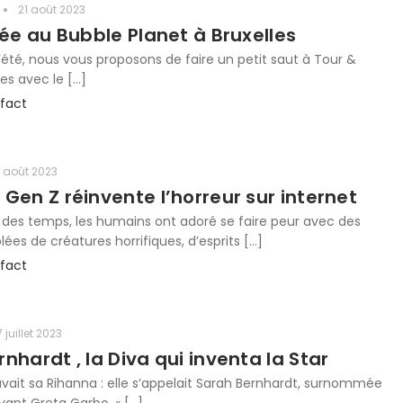
21 août 2023
rée au Bubble Planet à Bruxelles
d’été, nous vous proposons de faire un petit saut à Tour &
les avec le […]
fact
 août 2023
Gen Z réinvente l’horreur sur internet
t des temps, les humains ont adoré se faire peur avec des
lées de créatures horrifiques, d’esprits […]
fact
7 juillet 2023
nhardt , la Diva qui inventa la Star
 avait sa Rihanna : elle s’appelait Sarah Bernhardt, surnommée