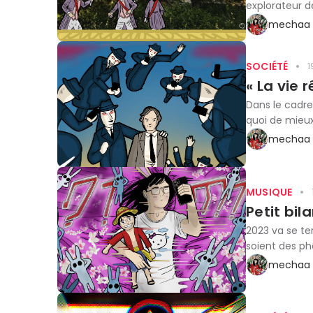
explorateur d
mechaa 
SOCIÉTÉ
1
« La vie 
Dans le cadre 
quoi de mieux
mechaa 
MUSIQUE
Petit bil
2023 va se te
soient des pho
mechaa 