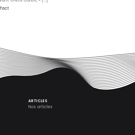
 avant Greta Garbo, « […]
fact
ARTICLES
Nos articles