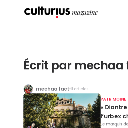
Écrit par mechaa 
mechaa fact
11 articles
PATRIMOINE
« Diantre
l’urbex c
Le marquis de