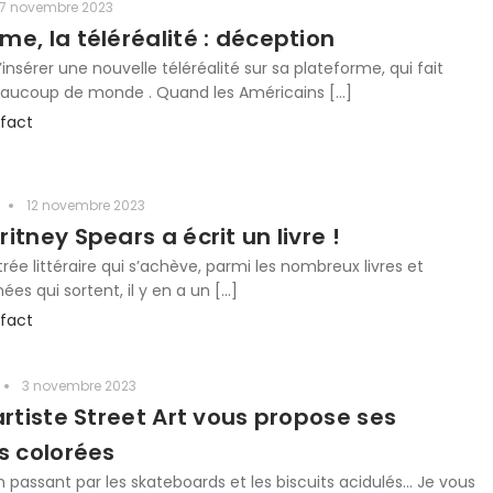
7 novembre 2023
e, la téléréalité : déception
d’insérer une nouvelle téléréalité sur sa plateforme, qui fait
beaucoup de monde . Quand les Américains […]
fact
12 novembre 2023
itney Spears a écrit un livre !
rée littéraire qui s’achève, parmi les nombreux livres et
es qui sortent, il y en a un […]
fact
3 novembre 2023
artiste Street Art vous propose ses
s colorées
n passant par les skateboards et les biscuits acidulés… Je vous