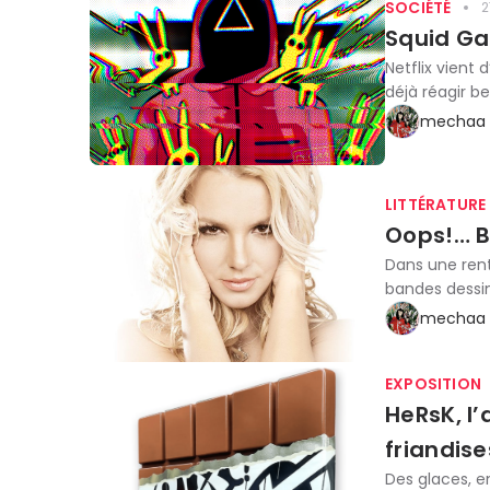
SOCIÉTÉ
2
Squid Gam
Netflix vient 
déjà réagir 
mechaa 
LITTÉRATURE
Oops!… Br
Dans une rent
bandes dessiné
mechaa 
EXPOSITION
HeRsK, l’
friandise
Des glaces, e